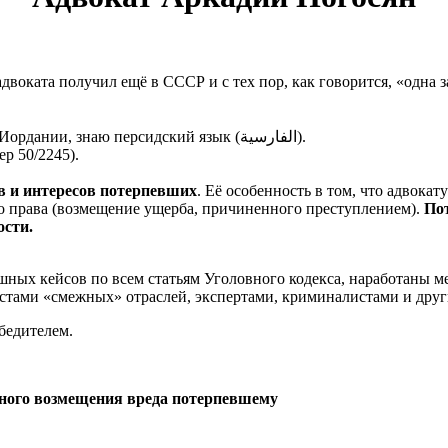
двоката получил ещё в СССР и с тех пор, как говорится, «одна 
До 1996 года в интересах доверителей работал в Иране, Ираке, Иордании, знаю персидский язык (الفارسية).
р 50/2245).
в и интересов потерпевших
. Её особенность в том, что адвока
о права (возмещение ущерба, причиненного преступлением).
По
ости.
шных кейсов по всем статьям Уголовного кодекса, наработаны 
стами «смежных» отраслей, экспертами, криминалистами и дру
бедителем.
лного возмещения вреда потерпевшему