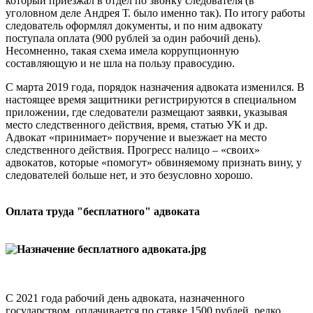
который приезжал в отдел по звонку следователя (в
уголовном деле Андрея Т. было именно так). По итогу работы
следователь оформлял документы, и по ним адвокату
поступала оплата (900 рублей за один рабочий день).
Несомненно, такая схема имела коррупционную
составляющую и не шла на пользу правосудию.
С марта 2019 года, порядок назначения адвоката изменился. В
настоящее время защитники регистрируются в специальном
приложении, где следователи размещают заявки, указывая
место следственного действия, время, статью УК и др.
Адвокат «принимает» поручение и выезжает на место
следственного действия. Прогресс налицо – «своих»
адвокатов, которые «помогут» обвиняемому признать вину, у
следователей больше нет, и это безусловно хорошо.
Оплата труда "бесплатного" адвоката
С 2021 года рабочий день адвоката, назначенного
государством, оплачивается по ставке 1500 рублей, редко